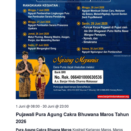
V
a
i
t
e
i
w
o
s
n
N
a
v
i
g
a
t
i
o
n
1 Juni @ 08:00
-
30 Juni @ 23:00
Pujawali Pura Agung Cakra Bhuwana Maros Tahun
2026
Pura Agung Cakra Bhuana Maros
Kostrad Kariango Maros, Maros